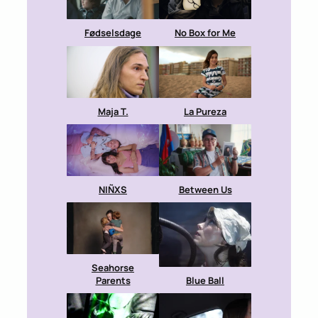
Fødselsdage
No Box for Me
Maja T.
La Pureza
NIÑXS
Between Us
Seahorse
Parents
Blue Ball