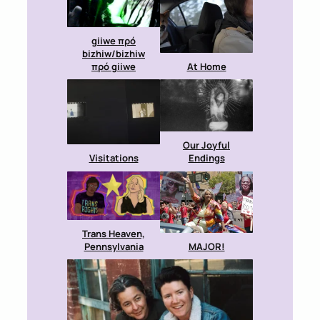
giiwe πρό
bizhiw/bizhiw
πρό giiwe
At Home
Our Joyful
Visitations
Endings
Trans Heaven,
Pennsylvania
MAJOR!